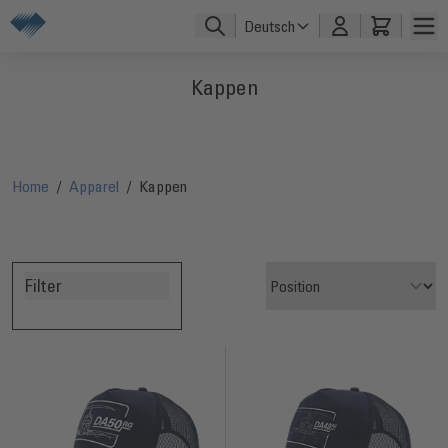
Direkt zum Inhalt
Deutsch
Kappen
Home
/
Apparel
/
Kappen
Filter