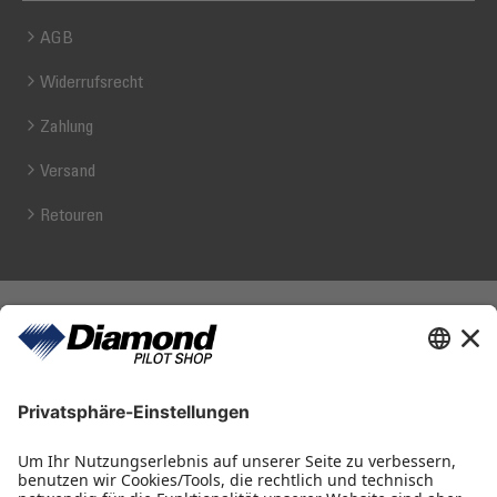
AGB
Widerrufsrecht
Zahlung
Versand
Retouren
Diamond Pilot Shop
Ferdinand-Graf-von-Zeppelin-Straße 1
2700 Wiener Neustadt
fly@diamond-pilotshop.com
+43 2622 26700 1100