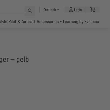
Deutsch
Login
style
Pilot & Aircraft Accessories
E-Learning by Evionica
er – gelb