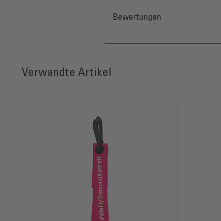
Bewertungen
Press to skip carousel
Verwandte Artikel