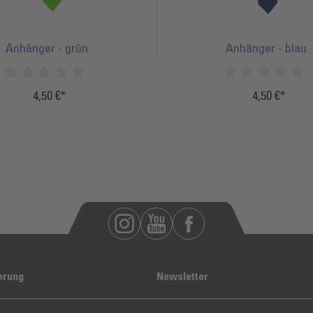
Anhänger - grün
Anhänger - blau
4,50 €
4,50 €
Inkl.
20%
Steuern
erung
Newsletter