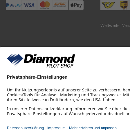
Weltweiter Ver
Diamond Pilot Shop
Öffnungszeiten
Ferdinand-Graf-von-Zeppelin-Straße 1
Montag - Donner
2700 Wiener Neustadt
Freitag 08:30 - 1
fly@diamond-pilotshop.com
+43 2622 26700 1100