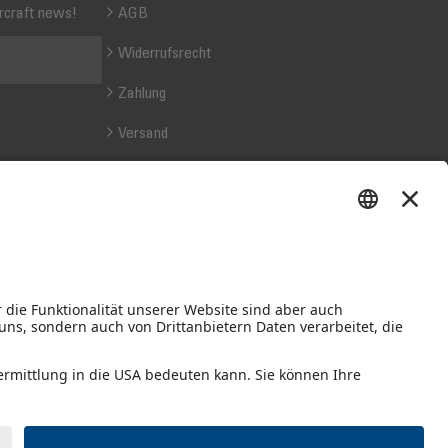
ircraft news!
AGB
Widerrufsrecht
Zahlung
Versand
Retouren
*inkl. MwSt., exkl. Versand.
Abhängig von der Lieferadresse kann die USt. an der
Kasse variieren.