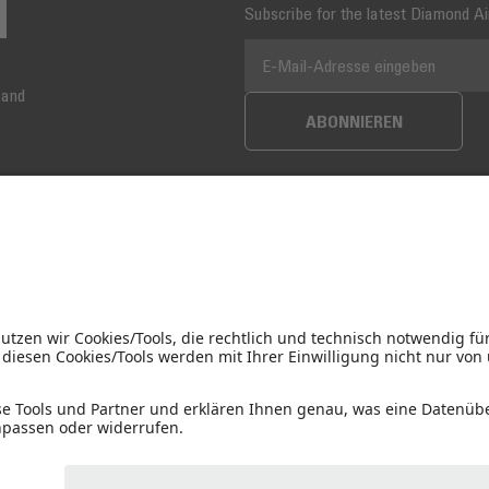
Subscribe for the latest Diamond A
E-MAIL-ADRESSE
sand
ABONNIEREN
Flying Directions
stag 08:30 - 16:00
Wiener Neustadt, AUT, LOAN
4:30
Radio Frequency: 122,655 MHz