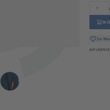
IN 
Zur Wun
AUF LAGER
/
LI
arger image
View larger image