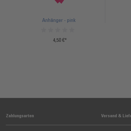
Anhänger - pink
4,50 €
Inkl.
Inkl.
20%
20%
Steuern
Steuern
Zahlungsarten
Versand & Lief