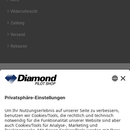
Widerrufsrecht
Zahlung
Versand
Retouren
Diamond Pilot Shop
Ferdinand-Graf-von-Zeppelin-Straße 1
2700 Wiener Neustadt
fly@diamond-pilotshop.com
+43 2622 26700 1100
Öffnungszeiten