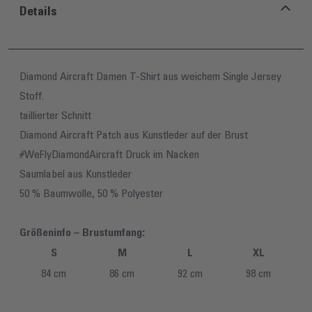
Details
Diamond Aircraft Damen T-Shirt aus weichem Single Jersey
Stoff.
taillierter Schnitt
Diamond Aircraft Patch aus Kunstleder auf der Brust
#WeFlyDiamondAircraft Druck im Nacken
Saumlabel aus Kunstleder
50 % Baumwolle, 50 % Polyester
Größeninfo – Brustumfang:
S
M
L
XL
84 cm
86 cm
92 cm
98 cm