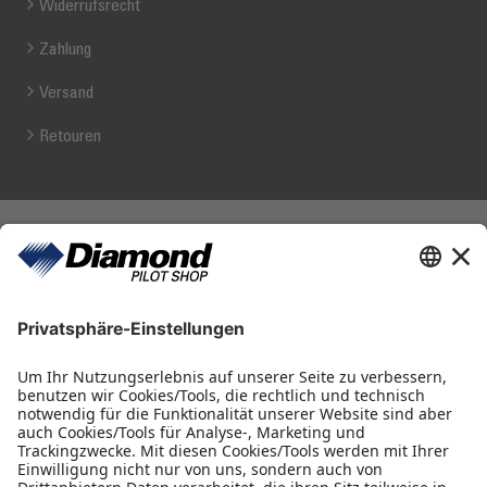
Widerrufsrecht
Zahlung
Versand
Retouren
Diamond Pilot Shop
Ferdinand-Graf-von-Zeppelin-Straße 1
2700 Wiener Neustadt
fly@diamond-pilotshop.com
+43 2622 26700 1100
Öffnungszeiten
Montag - Donnerstag 08:30 - 16:00