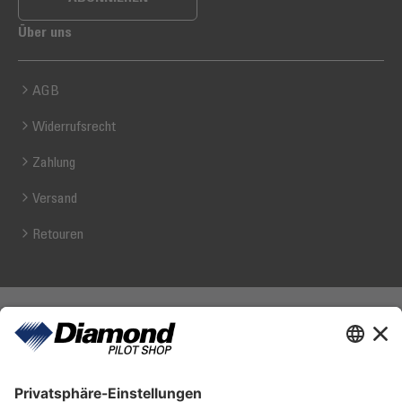
Über uns
AGB
Widerrufsrecht
Zahlung
Versand
Retouren
Diamond Pilot Shop
Ferdinand-Graf-von-Zeppelin-Straße 1
2700 Wiener Neustadt