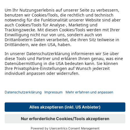
fly@diamond-pilotshop.com
+43 2622 26700 1100
Öffnungszeiten
Montag - Donnerstag 08:30 - 16:00
Freitag 08:30 - 14:30
Flying Directions
Wiener Neustadt, AUT, LOAN
Radio Frequency: 122,655 MHz
*inkl. MwSt., exkl. Versand.
Abhängig von der Lieferadresse kann die USt. an der Kasse
variieren.
zur Corporate Website
© Diamond Aircraft
Impressum
Datenschutzerklärung
Industries